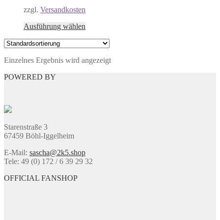
zzgl.
Versandkosten
Dieses
Ausführung wählen
Produkt
weist
mehrere
Einzelnes Ergebnis wird angezeigt
Varianten
auf.
POWERED BY
Die
Optionen
können
auf
der
Produktseite
Starenstraße 3
gewählt
67459 Böhl-Iggelheim
werden
E-Mail:
sascha@2k5.shop
Tele: 49 (0) 172 / 6 39 29 32
OFFICIAL FANSHOP