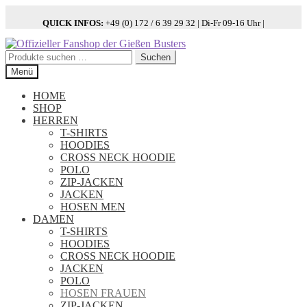
QUICK INFOS:
+49 (0) 172 / 6 39 29 32 | Di-Fr 09-16 Uhr |
Zur
Zum
Navigation
Inhalt
Suchen
Suchen
springen
springen
nach:
Menü
HOME
SHOP
HERREN
T-SHIRTS
HOODIES
CROSS NECK HOODIE
POLO
ZIP-JACKEN
JACKEN
HOSEN MEN
DAMEN
T-SHIRTS
HOODIES
CROSS NECK HOODIE
JACKEN
POLO
HOSEN FRAUEN
ZIP-JACKEN