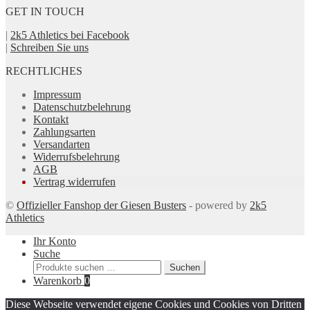
GET IN TOUCH
|
2k5 Athletics bei Facebook
|
Schreiben Sie uns
RECHTLICHES
Impressum
Datenschutzbelehrung
Kontakt
Zahlungsarten
Versandarten
Widerrufsbelehrung
AGB
Vertrag widerrufen
©
Offizieller Fanshop der Giesen Busters
- powered by
2k5
Athletics
Ihr Konto
Suche
Suchen
Suchen
nach:
Warenkorb
0
Diese Webseite verwendet eigene Cookies und Cookies von Dritten