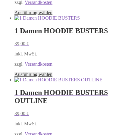
zzgl.
Versandkosten
der
Produktseite
Dieses
Ausführung wählen
gewählt
Produkt
werden
weist
mehrere
1 Damen HOODIE BUSTERS
Varianten
auf.
39,00
€
Die
Optionen
inkl. MwSt.
können
auf
zzgl.
Versandkosten
der
Produktseite
Dieses
Ausführung wählen
gewählt
Produkt
werden
weist
mehrere
1 Damen HOODIE BUSTERS
Varianten
OUTLINE
auf.
Die
Optionen
39,00
€
können
auf
inkl. MwSt.
der
Produktseite
zzgl.
Versandkosten