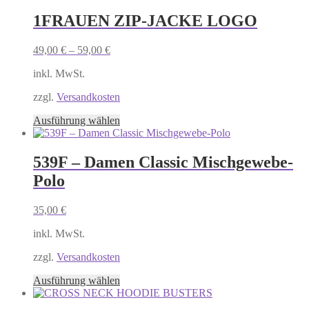
weist
mehrere
1FRAUEN ZIP-JACKE LOGO
Varianten
auf.
49,00
€
–
59,00
€
Die
Optionen
inkl. MwSt.
können
auf
zzgl.
Versandkosten
der
Produktseite
Dieses
Ausführung wählen
gewählt
Produkt
werden
weist
mehrere
539F – Damen Classic Mischgewebe-
Varianten
Polo
auf.
Die
Optionen
35,00
€
können
auf
inkl. MwSt.
der
Produktseite
zzgl.
Versandkosten
gewählt
Dieses
Ausführung wählen
werden
Produkt
weist