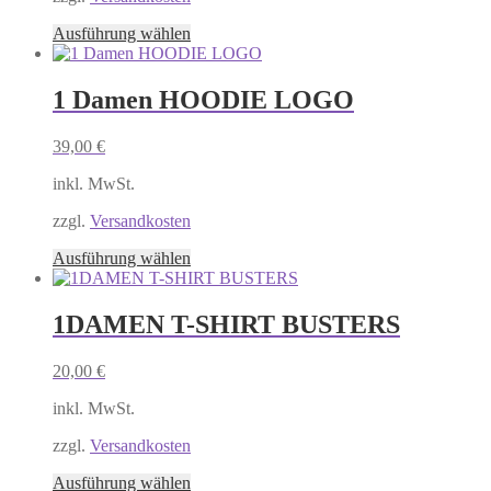
gewählt
Dieses
Ausführung wählen
werden
Produkt
weist
mehrere
1 Damen HOODIE LOGO
Varianten
auf.
39,00
€
Die
Optionen
inkl. MwSt.
können
auf
zzgl.
Versandkosten
der
Produktseite
Dieses
Ausführung wählen
gewählt
Produkt
werden
weist
mehrere
1DAMEN T-SHIRT BUSTERS
Varianten
auf.
20,00
€
Die
Optionen
inkl. MwSt.
können
auf
zzgl.
Versandkosten
der
Produktseite
Dieses
Ausführung wählen