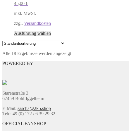
45,00
€
Die
Optionen
inkl. MwSt.
können
auf
zzgl.
Versandkosten
der
Produktseite
Dieses
Ausführung wählen
gewählt
Produkt
werden
weist
mehrere
Alle 18 Ergebnisse werden angezeigt
Varianten
auf.
POWERED BY
Die
Optionen
können
auf
der
Produktseite
Starenstraße 3
gewählt
67459 Böhl-Iggelheim
werden
E-Mail:
sascha@2k5.shop
Tele: 49 (0) 172 / 6 39 29 32
OFFICIAL FANSHOP