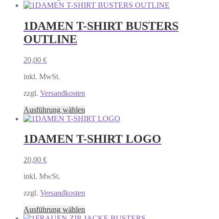
gewählt
Produkt
werden
weist
mehrere
1DAMEN T-SHIRT BUSTERS
Varianten
OUTLINE
auf.
Die
Optionen
20,00
€
können
auf
inkl. MwSt.
der
Produktseite
zzgl.
Versandkosten
gewählt
Dieses
Ausführung wählen
werden
Produkt
weist
mehrere
1DAMEN T-SHIRT LOGO
Varianten
auf.
20,00
€
Die
Optionen
inkl. MwSt.
können
auf
zzgl.
Versandkosten
der
Produktseite
Dieses
Ausführung wählen
gewählt
Produkt