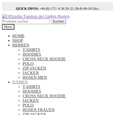
QUICK INFOS:
+49 (0) 172 / 6 39 29 32 | Di-Fr 09-16 Uhr |
Zur
Zum
Navigation
Inhalt
Suchen
Suchen
springen
springen
nach:
Menü
HOME
SHOP
HERREN
T-SHIRTS
HOODIES
CROSS NECK HOODIE
POLO
ZIP-JACKEN
JACKEN
HOSEN MEN
DAMEN
T-SHIRTS
HOODIES
CROSS NECK HOODIE
JACKEN
POLO
HOSEN FRAUEN
ZIP-JACKEN