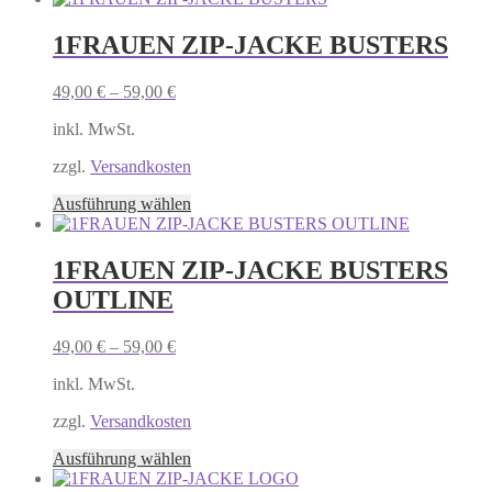
werden
weist
mehrere
1FRAUEN ZIP-JACKE BUSTERS
Varianten
auf.
49,00
€
–
59,00
€
Die
Optionen
inkl. MwSt.
können
auf
zzgl.
Versandkosten
der
Produktseite
Dieses
Ausführung wählen
gewählt
Produkt
werden
weist
mehrere
1FRAUEN ZIP-JACKE BUSTERS
Varianten
OUTLINE
auf.
Die
Optionen
49,00
€
–
59,00
€
können
auf
inkl. MwSt.
der
Produktseite
zzgl.
Versandkosten
gewählt
Dieses
Ausführung wählen
werden
Produkt