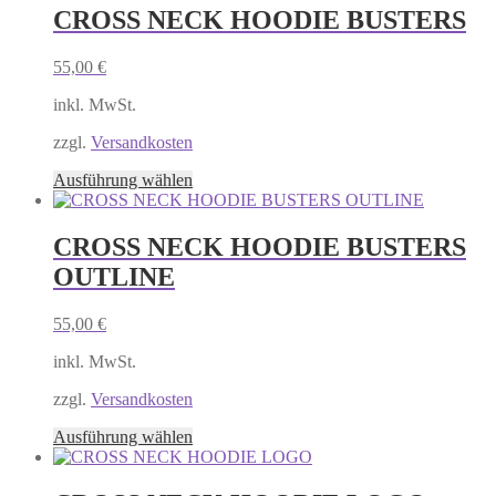
mehrere
CROSS NECK HOODIE BUSTERS
Varianten
auf.
55,00
€
Die
Optionen
inkl. MwSt.
können
auf
zzgl.
Versandkosten
der
Produktseite
Dieses
Ausführung wählen
gewählt
Produkt
werden
weist
mehrere
CROSS NECK HOODIE BUSTERS
Varianten
OUTLINE
auf.
Die
Optionen
55,00
€
können
auf
inkl. MwSt.
der
Produktseite
zzgl.
Versandkosten
gewählt
Dieses
Ausführung wählen
werden
Produkt
weist
mehrere