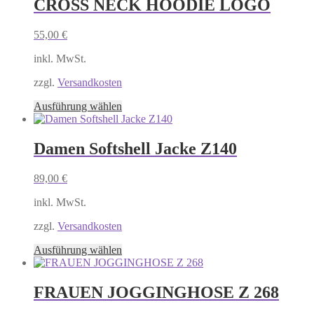
CROSS NECK HOODIE LOGO
Varianten
auf.
55,00
€
Die
Optionen
inkl. MwSt.
können
auf
zzgl.
Versandkosten
der
Produktseite
Dieses
Ausführung wählen
gewählt
Produkt
werden
weist
mehrere
Damen Softshell Jacke Z140
Varianten
auf.
89,00
€
Die
Optionen
inkl. MwSt.
können
auf
zzgl.
Versandkosten
der
Produktseite
Dieses
Ausführung wählen
gewählt
Produkt
werden
weist
mehrere
FRAUEN JOGGINGHOSE Z 268
Varianten
auf.