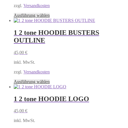
zzgl.
Versandkosten
Dieses
Ausführung wählen
Produkt
weist
mehrere
1 2 tone HOODIE BUSTERS
Varianten
OUTLINE
auf.
Die
Optionen
45,00
€
können
auf
inkl. MwSt.
der
Produktseite
zzgl.
Versandkosten
gewählt
Dieses
Ausführung wählen
werden
Produkt
weist
mehrere
1 2 tone HOODIE LOGO
Varianten
auf.
45,00
€
Die
Optionen
inkl. MwSt.
können
auf