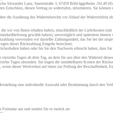
cha Alexander Lanz, Starenstraße 3, 67459 Böhl-Iggelheim ,Tel.49 (0) 
Ihren Entschluss, diesen Vertrag zu widerrufen, informieren. Sie könne
 über die Ausübung des Widerrufsrechts vor Ablauf der Widerrufsfrist a
die wir von Ihnen erhalten haben, einschließlich der Lieferkosten (mit
e Standardlieferung gewählt haben), unverzüglich und spätestens binne
ckzahlung verwenden wir dasselbe Zahlungsmittel, das Sie bei der urspr
wegen dieser Rückzahlung Entgelte berechnet.
ückerhalten haben oder bis Sie den Nachweis erbracht haben, dass Sie
n vierzehn Tagen ab dem Tag, an dem Sie uns über den Widerruf dieses
vierzehn Tagen absenden. Sie tragen die unmittelbaren Kosten der Rück
 wenn dieser Wertverlust auf einen zur Prüfung der Beschaffenheit, 
 Herstellung eine individuelle Auswahl oder Bestimmung durch den Verb
es Formular aus und senden Sie es zurück an: