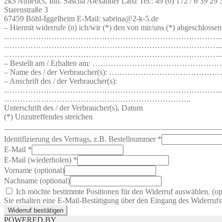
2k5 Athletics, Inh. Sascha Alexander Lanz Tel.: 49 (0) 172 / 6 39 29 
Starenstraße 3
67459 Böhl-Iggelheim E-Mail: sabrina@2-k-5.de
– Hiermit widerrufe (n) ich/wir (*) den von mir/uns (*) abgeschlosse
………………………………………………………………………..
………………………………………………………………………..
………………………………………………………………………..
– Bestellt am / Erhalten am: …………………………………
– Name des / der Verbraucher(s): ………………………
– Anschrift des / der Verbraucher(s):
………………………………………………………………………..
……………………………………………………………..
Unterschrift des / der Verbraucher(s), Datum
(*) Unzutreffendes streichen
Identifizierung des Vertrags, z.B. Bestellnummer
*
E-Mail
*
E-Mail (wiederholen)
*
Vorname
(optional)
Nachname
(optional)
Ich möchte bestimmte Positionen für den Widerruf auswählen.
(op
Sie erhalten eine E-Mail-Bestätigung über den Eingang des Widerrufs.
Widerruf bestätigen
POWERED BY