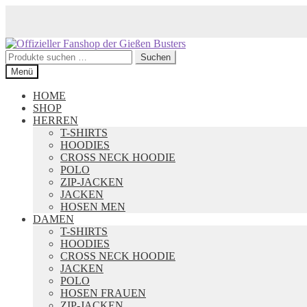
Zur
Zum
Navigation
Inhalt
Suchen
Suchen
springen
springen
nach:
Menü
HOME
SHOP
HERREN
T-SHIRTS
HOODIES
CROSS NECK HOODIE
POLO
ZIP-JACKEN
JACKEN
HOSEN MEN
DAMEN
T-SHIRTS
HOODIES
CROSS NECK HOODIE
JACKEN
POLO
HOSEN FRAUEN
ZIP-JACKEN