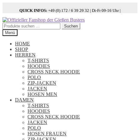
QUICK INFOS:
+49 (0) 172 / 6 39 29 32 | Di-Fr 09-16 Uhr |
Zur
Zum
Navigation
Inhalt
Suchen
Suchen
springen
springen
nach:
Menü
HOME
SHOP
HERREN
T-SHIRTS
HOODIES
CROSS NECK HOODIE
POLO
ZIP-JACKEN
JACKEN
HOSEN MEN
DAMEN
T-SHIRTS
HOODIES
CROSS NECK HOODIE
JACKEN
POLO
HOSEN FRAUEN
ZIP-JACKEN