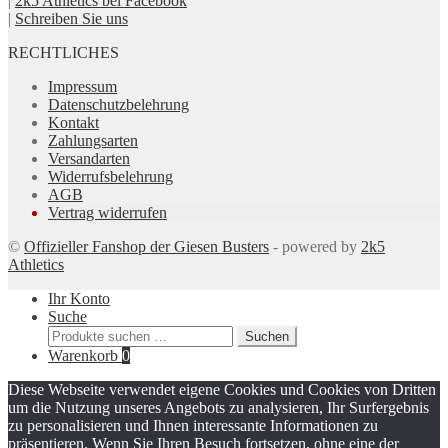
|
2k5 Athletics bei Facebook
|
Schreiben Sie uns
RECHTLICHES
Impressum
Datenschutzbelehrung
Kontakt
Zahlungsarten
Versandarten
Widerrufsbelehrung
AGB
Vertrag widerrufen
©
Offizieller Fanshop der Giesen Busters
- powered by
2k5
Athletics
Ihr Konto
Suche
Suchen
Suchen
nach:
Warenkorb
0
Diese Webseite verwendet eigene Cookies und Cookies von Dritten
um die Nutzung unseres Angebots zu analysieren, Ihr Surfergebnis
zu personalisieren und Ihnen interessante Informationen zu
präsentieren. Wenn Sie Ihren Besuch fortsetzen, ohne eine der