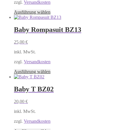
Produktseite
zzgl.
Versandkosten
gewählt
Dieses
Ausführung wählen
werden
Produkt
weist
mehrere
Baby Rompasuit BZ13
Varianten
auf.
25,00
€
Die
Optionen
inkl. MwSt.
können
auf
zzgl.
Versandkosten
der
Produktseite
Dieses
Ausführung wählen
gewählt
Produkt
werden
weist
mehrere
Baby T BZ02
Varianten
auf.
20,00
€
Die
Optionen
inkl. MwSt.
können
auf
zzgl.
Versandkosten
der
Produktseite