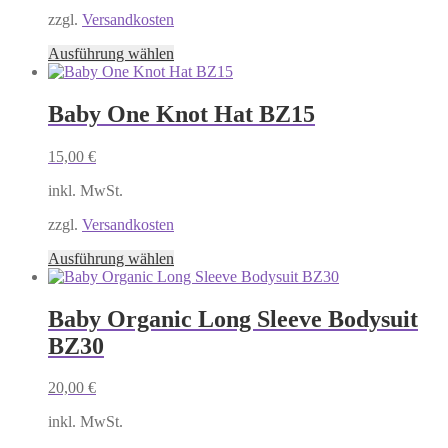
zzgl.
Versandkosten
Dieses
Ausführung wählen
Produkt
weist
mehrere
Baby One Knot Hat BZ15
Varianten
auf.
15,00
€
Die
Optionen
inkl. MwSt.
können
auf
zzgl.
Versandkosten
der
Produktseite
Dieses
Ausführung wählen
gewählt
Produkt
werden
weist
mehrere
Baby Organic Long Sleeve Bodysuit
Varianten
BZ30
auf.
Die
Optionen
20,00
€
können
auf
inkl. MwSt.
der