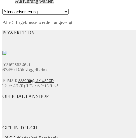
Dieses
Ausführung wählen
gewählt
Produkt
werden
weist
mehrere
Alle 5 Ergebnisse werden angezeigt
Varianten
auf.
POWERED BY
Die
Optionen
können
auf
der
Produktseite
Starenstraße 3
gewählt
67459 Böhl-Iggelheim
werden
E-Mail:
sascha@2k5.shop
Tele: 49 (0) 172 / 6 39 29 32
OFFICIAL FANSHOP
GET IN TOUCH