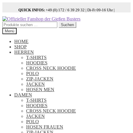
QUICK INFOS:
+49 (0) 172 / 6 39 29 32 | Di-Fr 09-16 Uhr |
Zur
Zum
Navigation
Inhalt
Suchen
Suchen
springen
springen
nach:
Menü
HOME
SHOP
HERREN
T-SHIRTS
HOODIES
CROSS NECK HOODIE
POLO
ZIP-JACKEN
JACKEN
HOSEN MEN
DAMEN
T-SHIRTS
HOODIES
CROSS NECK HOODIE
JACKEN
POLO
HOSEN FRAUEN
ZIP-JACKEN