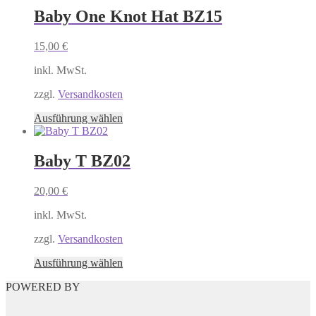
mehrere
Baby One Knot Hat BZ15
Varianten
auf.
15,00
€
Die
Optionen
inkl. MwSt.
können
auf
zzgl.
Versandkosten
der
Produktseite
Dieses
Ausführung wählen
gewählt
Produkt
werden
weist
mehrere
Baby T BZ02
Varianten
auf.
20,00
€
Die
Optionen
inkl. MwSt.
können
auf
zzgl.
Versandkosten
der
Produktseite
Dieses
Ausführung wählen
gewählt
Produkt
werden
POWERED BY
weist
mehrere
Varianten