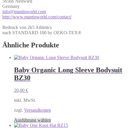
56566 Neuwied
Germany
info@mantisworld.com
http://www.mantisworld.com/contact/
Bedruck von 2k5 Athletics
nach STANDARD 100 by OEKO-TEX®
Ähnliche Produkte
Baby Organic Long Sleeve Bodysuit
BZ30
20,00
€
inkl. MwSt.
zzgl.
Versandkosten
Dieses
Ausführung wählen
Produkt
weist