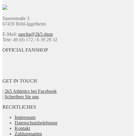
auf.
Die
Optionen
Starenstraße 3
können
67459 Böhl-Iggelheim
auf
der
E-Mail:
sascha@2k5.shop
Produktseite
Tele: 49 (0) 172 / 6 39 29 32
gewählt
werden
OFFICIAL FANSHOP
GET IN TOUCH
|
2k5 Athletics bei Facebook
|
Schreiben Sie uns
RECHTLICHES
Impressum
Datenschutzbelehrung
Kontakt
Zahlungsarten