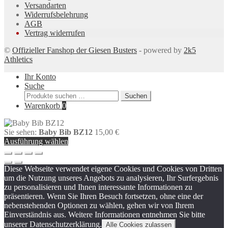
Versandarten
Widerrufsbelehrung
AGB
Vertrag widerrufen
©
Offizieller Fanshop der Giesen Busters
- powered by
2k5
Athletics
Ihr Konto
Suche
Suchen
Suchen
nach:
Warenkorb
0
Sie sehen:
Baby Bib BZ12
15,00
€
Ausführung wählen
Diese Webseite verwendet eigene Cookies und Cookies von Dritten
um die Nutzung unseres Angebots zu analysieren, Ihr Surfergebnis
zu personalisieren und Ihnen interessante Informationen zu
präsentieren. Wenn Sie Ihren Besuch fortsetzen, ohne eine der
nebenstehenden Optionen zu wählen, gehen wir von Ihrem
Einverständnis aus. Weitere Informationen entnehmen Sie bitte
unserer Datenschutzerklärung.
Alle Cookies zulassen