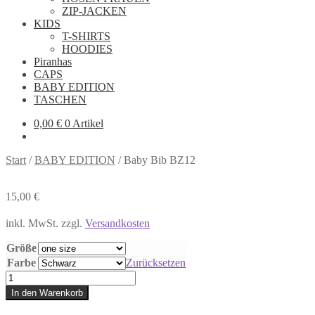
ZIP-JACKEN
KIDS
T-SHIRTS
HOODIES
Piranhas
CAPS
BABY EDITION
TASCHEN
0,00
€
0 Artikel
Start
/
BABY EDITION
/
Baby Bib BZ12
15,00
€
inkl. MwSt.
zzgl.
Versandkosten
Größe
Farbe
Zurücksetzen
Baby
Bib
In den Warenkorb
BZ12
Menge