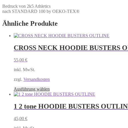
Bedruck von 2k5 Athletics
nach STANDARD 100 by OEKO-TEX®
Ähnliche Produkte
CROSS NECK HOODIE BUSTERS 
55,00
€
inkl. MwSt.
zzgl.
Versandkosten
Dieses
Ausführung wählen
Produkt
weist
mehrere
1 2 tone HOODIE BUSTERS OUTLI
Varianten
auf.
45,00
€
Die
Optionen