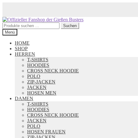
Zur
Zum
Navigation
Inhalt
Suchen
Suchen
springen
springen
nach:
Menü
HOME
SHOP
HERREN
T-SHIRTS
HOODIES
CROSS NECK HOODIE
POLO
ZIP-JACKEN
JACKEN
HOSEN MEN
DAMEN
T-SHIRTS
HOODIES
CROSS NECK HOODIE
JACKEN
POLO
HOSEN FRAUEN
ZIP-JACKEN