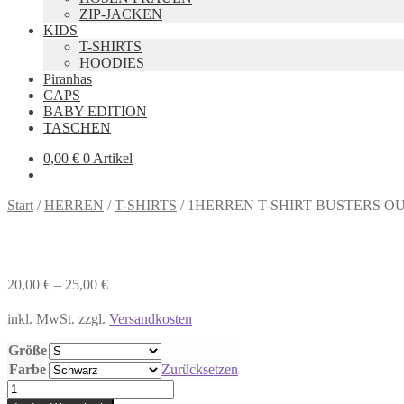
ZIP-JACKEN
KIDS
T-SHIRTS
HOODIES
Piranhas
CAPS
BABY EDITION
TASCHEN
0,00
€
0 Artikel
Start
/
HERREN
/
T-SHIRTS
/
1HERREN T-SHIRT BUSTERS O
20,00
€
–
25,00
€
inkl. MwSt.
zzgl.
Versandkosten
Größe
Farbe
Zurücksetzen
1HERREN
T-