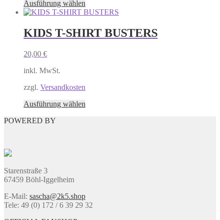
Dieses
Ausführung wählen
gewählt
Produkt
werden
weist
mehrere
KIDS T-SHIRT BUSTERS
Varianten
auf.
20,00
€
Die
Optionen
inkl. MwSt.
können
auf
zzgl.
Versandkosten
der
Produktseite
Dieses
Ausführung wählen
gewählt
Produkt
werden
POWERED BY
weist
mehrere
Varianten
auf.
Die
Optionen
Starenstraße 3
können
67459 Böhl-Iggelheim
auf
der
E-Mail:
sascha@2k5.shop
Produktseite
Tele: 49 (0) 172 / 6 39 29 32
gewählt
werden