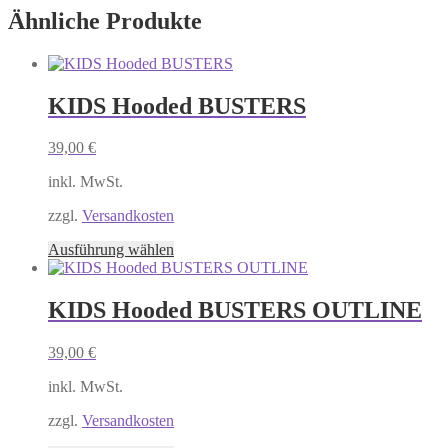
Ähnliche Produkte
KIDS Hooded BUSTERS
39,00
€
inkl. MwSt.
zzgl.
Versandkosten
Dieses
Ausführung wählen
Produkt
weist
mehrere
KIDS Hooded BUSTERS OUTLINE
Varianten
auf.
39,00
€
Die
Optionen
inkl. MwSt.
können
auf
zzgl.
Versandkosten
der
Produktseite