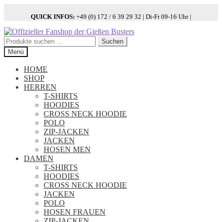
QUICK INFOS:
+49 (0) 172 / 6 39 29 32 | Di-Fr 09-16 Uhr |
Zur
Zum
Navigation
Inhalt
Suchen
Suchen
springen
springen
nach:
Menü
HOME
SHOP
HERREN
T-SHIRTS
HOODIES
CROSS NECK HOODIE
POLO
ZIP-JACKEN
JACKEN
HOSEN MEN
DAMEN
T-SHIRTS
HOODIES
CROSS NECK HOODIE
JACKEN
POLO
HOSEN FRAUEN
ZIP-JACKEN