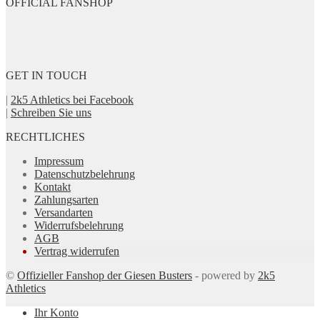
OFFICIAL FANSHOP
GET IN TOUCH
|
2k5 Athletics bei Facebook
|
Schreiben Sie uns
RECHTLICHES
Impressum
Datenschutzbelehrung
Kontakt
Zahlungsarten
Versandarten
Widerrufsbelehrung
AGB
Vertrag widerrufen
©
Offizieller Fanshop der Giesen Busters
- powered by
2k5
Athletics
Ihr Konto