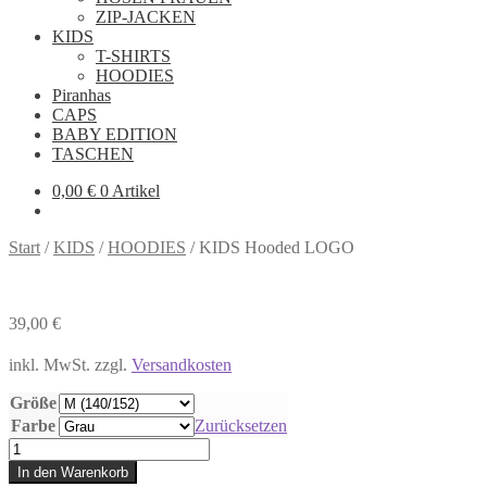
ZIP-JACKEN
KIDS
T-SHIRTS
HOODIES
Piranhas
CAPS
BABY EDITION
TASCHEN
0,00
€
0 Artikel
Start
/
KIDS
/
HOODIES
/
KIDS Hooded LOGO
39,00
€
inkl. MwSt.
zzgl.
Versandkosten
Größe
Farbe
Zurücksetzen
KIDS
Hooded
In den Warenkorb
LOGO